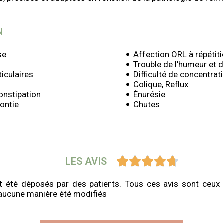
N
se
Affection ORL à répétit
Trouble de l'humeur et
iculaires
Difficulté de concentrat
Colique, Reflux
onstipation
Énurésie
ontie
Chutes





LES AVIS
t été déposés par des patients. Tous ces avis sont ceux 
d’aucune manière été modifiés