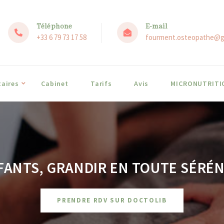
Téléphone
E-mail
+33 6 79 73 17 58
fourment.osteopathe@g
aires
Cabinet
Tarifs
Avis
MICRONUTRITI
FANTS, GRANDIR EN TOUTE SÉRÉN
PRENDRE RDV SUR DOCTOLIB